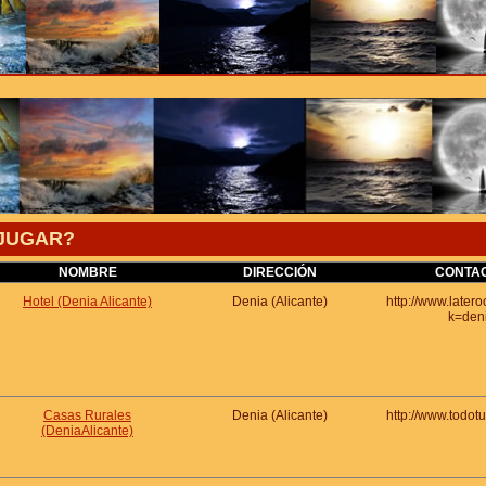
JUGAR?
NOMBRE
DIRECCIÓN
CONTA
Hotel (Denia Alicante)
Denia (Alicante)
http://www.late
k=den
Casas Rurales
Denia (Alicante)
http://www.todot
(DeniaAlicante)