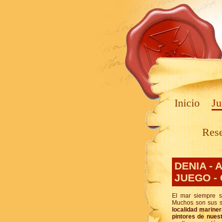
Inicio
Ju
Res
DENIA - 
JUEGO -
El mar siempre s
Muchos son sus si
localidad mariner
pintores de nuest