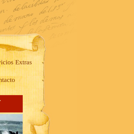
icios Extras
tacto
-