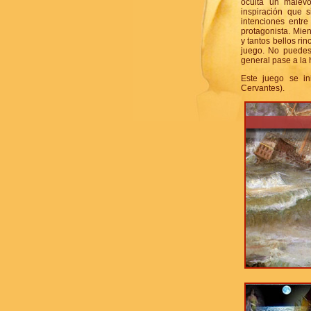
oculta un malévo
inspiración que 
intenciones entr
protagonista. Mient
y tantos bellos rin
juego. No puedes 
general pase a la 
Este juego se in
Cervantes).