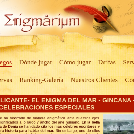
egos
Dónde jugar
Cómo jugar
Tarifas
Serv
ervas
Ranking-Galería
Nuestros Clientes
Con
ALICANTE- EL ENIGMA DEL MAR - GINCANA 
 CELEBRACIONES ESPECIALES
e ha mostrado de manera enigmática ante nuestros ojos.
gnificados a lo largo y ancho del arte humano.
En la bella
a de Denia se han dado cita los más célebres escritores y
ra historia para hablar del mar.
Sin embargo, uno de ellos