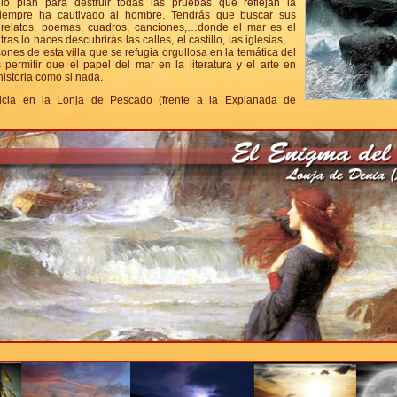
lo plan para destruir todas las pruebas que reflejan la
siempre ha cautivado al hombre. Tendrás que buscar sus
e relatos, poemas, cuadros, canciones,…donde el mar es el
ras lo haces descubrirás las calles, el castillo, las iglesias,…
cones de esta villa que se refugia orgullosa en la temática del
permitir que el papel del mar en la literatura y el arte en
historia como si nada.
icia en la Lonja de Pescado (frente a la Explanada de