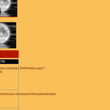
CTO
rooms.com/es/p12945/Hotels.aspx?
ia
urismorural.com/casas%20rurales/alicante/